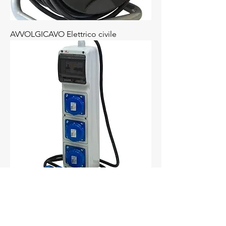
AVVOLGICAVO Elettrico civile
quadretto archimede