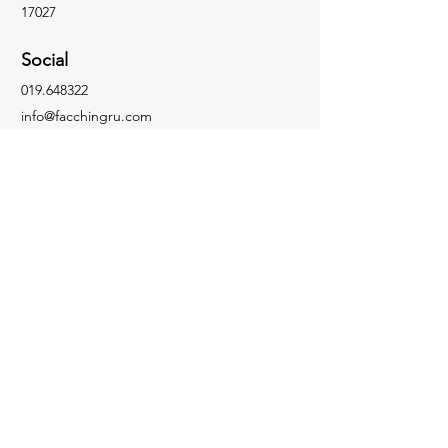
17027
Social
019.648322
info@facchingru.com
Informazioni
Per informazioni, domande o riconoscimenti,
chiama il numero
019.648322
Facebook
Informativa sulla privacy
Instagram
Informativa sui cookie
TikTok
YouTube
Contattaci