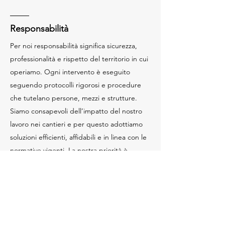
Responsabilità
Per noi responsabilità significa sicurezza,
professionalità e rispetto del territorio in cui
operiamo. Ogni intervento è eseguito
seguendo protocolli rigorosi e procedure
che tutelano persone, mezzi e strutture.
Siamo consapevoli dell’impatto del nostro
lavoro nei cantieri e per questo adottiamo
soluzioni efficienti, affidabili e in linea con le
normative vigenti. La nostra priorità è
garantire operazioni sicure, tempestive e di
qualità, assicurando ai clienti un partner su
cui poter contare in ogni momento.