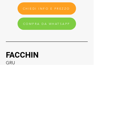
CHIEDI INFO E PREZZO
COMPRA DA WHATSAPP
FACCHIN
GRU
Sede legale
Giustenice (SV) - Via Provinciale, 6
17027
Social
019.648322
info@facchingru.com