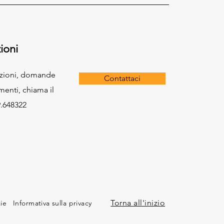
ioni
azioni, domande
Contattaci
menti, chiama il
.648322
Torna all'inizio
kie
Informativa sulla privacy