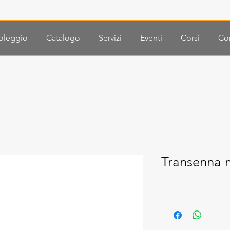
oleggio
Catalogo
Servizi
Eventi
Corsi
Con
Transenna 