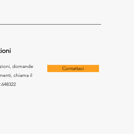
ioni
azioni, domande
Contattaci
menti, chiama il
.648322