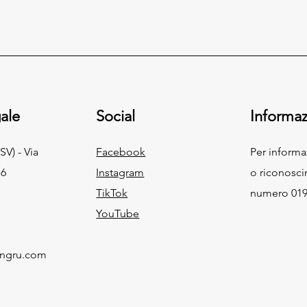
ale
Social
Informaz
SV) - Via
Facebook
Per inform
 6
Instagram
o riconosci
TikTok
numero 019
YouTube
ingru.com