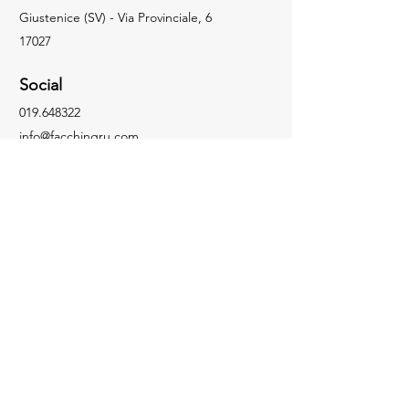
Giustenice (SV) - Via Provinciale, 6
17027
Social
019.648322
info@facchingru.com
Informazioni
Per informazioni, domande o riconoscimenti,
chiama il numero
019.648322
Facebook
Informativa sulla privacy
Instagram
Informativa sui cookie
TikTok
YouTube
Contattaci