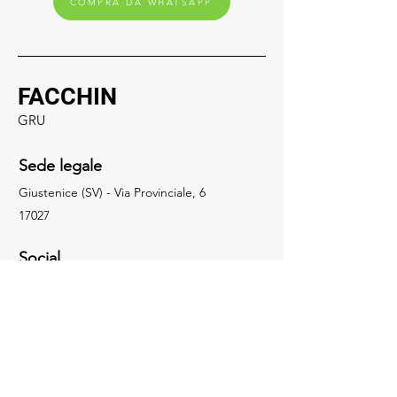
COMPRA DA WHATSAPP
FACCHIN
GRU
Sede legale
Giustenice (SV) - Via Provinciale, 6
17027
Social
019.648322
info@facchingru.com
Informazioni
Per informazioni, domande o riconoscimenti,