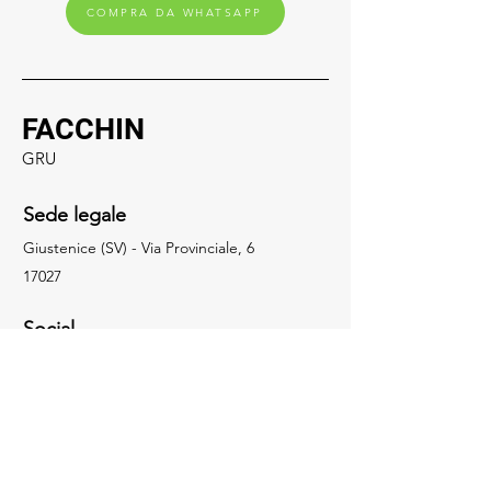
COMPRA DA WHATSAPP
FACCHIN
GRU
Sede legale
Giustenice (SV) - Via Provinciale, 6
17027
Social
019.648322
info@facchingru.com
Informazioni
Per informazioni, domande o riconoscimenti,