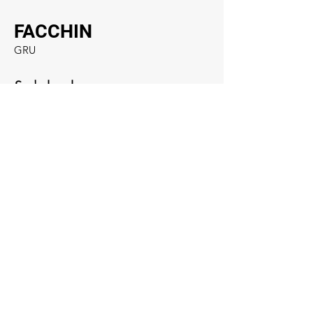
FACCHIN
GRU
Sede legale
Giustenice (SV) - Via Provinciale, 6
17027
Social
019.648322
info@facchingru.com
Informazioni
Per informazioni, domande o riconoscimenti,
chiama il numero
019.648322
Facebook
Informativa sulla privacy