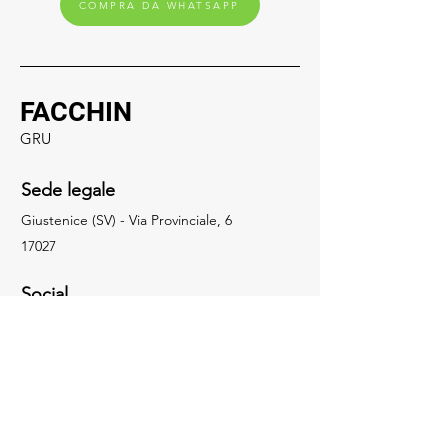
COMPRA DA WHATSAPP
FACCHIN
GRU
Sede legale
Giustenice (SV) - Via Provinciale, 6
17027
Social
019.648322
info@facchingru.com
Informazioni
Per informazioni, domande o riconoscimenti,