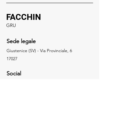
FACCHIN
GRU
Sede legale
Giustenice (SV) - Via Provinciale, 6
17027
Social
019.648322
info@facchingru.com
Informazioni
Per informazioni, domande o riconoscimenti,
chiama il numero
019.648322
Facebook
Informativa sulla privacy