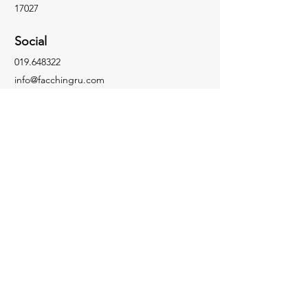
17027
Social
019.648322
info@facchingru.com
Informazioni
Per informazioni, domande o riconoscimenti,
chiama il numero
019.648322
Facebook
Informativa sulla privacy
Instagram
Informativa sui cookie
TikTok
YouTube
Contattaci