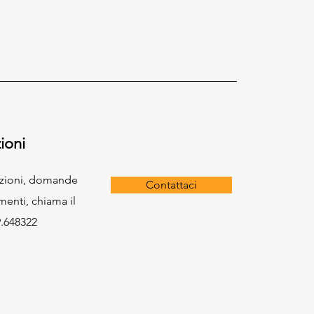
ioni
azioni, domande
Contattaci
menti, chiama il
.648322