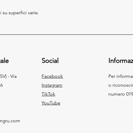
i su superfici varie.
ale
Social
Informaz
SV) - Via
Facebook
Per inform
 6
Instagram
o riconosci
TikTok
numero 019
YouTube
ingru.com