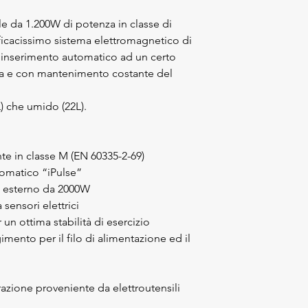
ale da 1.200W di potenza in classe di
fficacissimo sistema elettromagnetico di
ad inserimento automatico ad un certo
na e con mantenimento costante del
L) che umido (22L).
te in classe M (EN 60335-2-69)
utomatico “iPulse”
e esterno da 2000W
sensori elettrici
 un ottima stabilità di esercizio
mento per il filo di alimentazione ed il
razione proveniente da elettroutensili