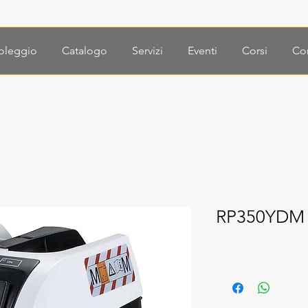
oleggio
Catalogo
Servizi
Eventi
Corsi
Con
RP350YDM A