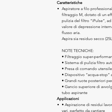
Caratteristiche
Aspiratore a filo profession
filtraggio M, dotato di un e
pulizia del filtro “iPulse”, 
valore di depressione inter
flusso aria.
Aspira sia residuo secco (25
NOTE TECNICHE:
• Filtraggio super-performan
• Sistema di pulizia filtro a
• Presa di comando utensil
• Dispositivo “acqua-stop” a 
• Grandi ruote posteriori per
• Gancio superiore di avvolgi
tubo aspirante
Applicazioni
• Aspirazione di residui lavo
vari, perfetto da cantiere