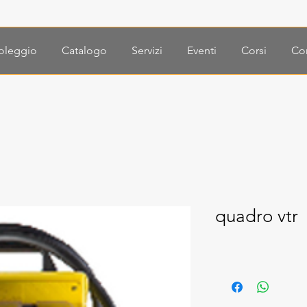
oleggio
Catalogo
Servizi
Eventi
Corsi
Con
quadro vtr