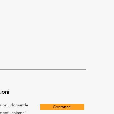
ioni
azioni, domande
Contattaci
menti, chiama il