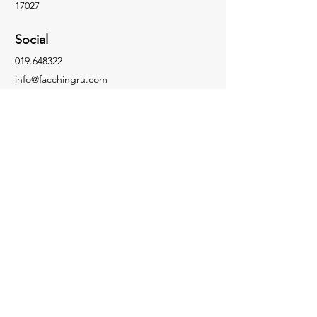
17027
Social
019.648322
info@facchingru.com
Informazioni
Per informazioni, domande o riconoscimenti,
chiama il numero
019.648322
Facebook
Informativa sulla privacy
Instagram
Informativa sui cookie
TikTok
YouTube
Contattaci