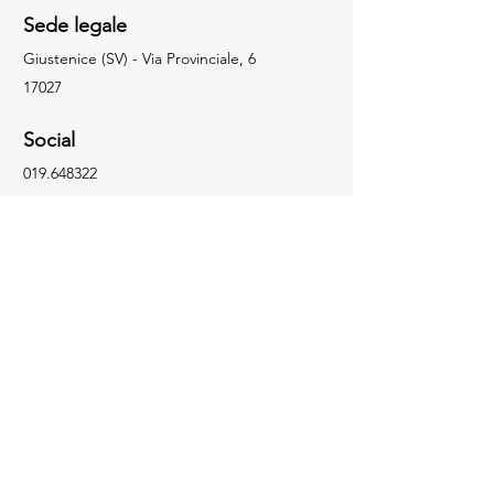
Sede legale
Giustenice (SV) - Via Provinciale, 6
17027
Social
019.648322
info@facchingru.com
Informazioni
Per informazioni, domande o riconoscimenti,
chiama il numero
019.648322
Facebook
Informativa sulla privacy
Instagram
Informativa sui cookie
TikTok
YouTube