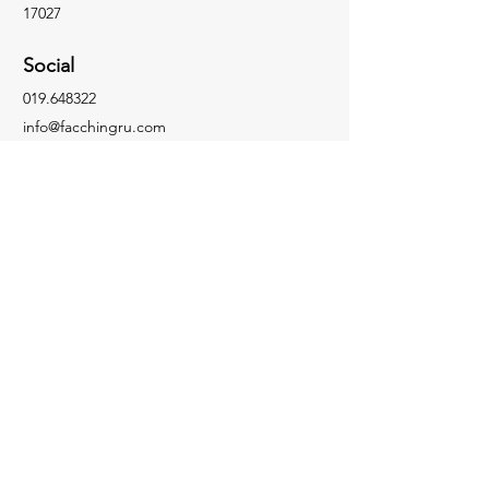
17027
Social
019.648322
info@facchingru.com
Informazioni
Per informazioni, domande o riconoscimenti,
chiama il numero
019.648322
Facebook
Informativa sulla privacy
Instagram
Informativa sui cookie
TikTok
YouTube
Contattaci