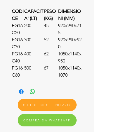
CODI
CAPACIT
PESO
DIMENSIO
CE
A' (LT)
(KG)
NI (MM)
FG16
200
45
920x990x71
C20
5
FG16
300
52
920x990x92
C30
0
FG16
400
62
1050x1140x
C40
950
FG16
500
67
1050x1140x
C60
1070
CHIEDI INFO E PREZZO
COMPRA DA WHATSAPP