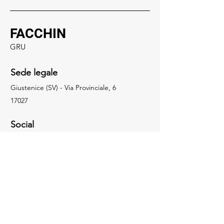
FACCHIN
GRU
Sede legale
Giustenice (SV) - Via Provinciale, 6
17027
Social
019.648322
info@facchingru.com
Informazioni
Per informazioni, domande o riconoscimenti,
chiama il numero
019.648322