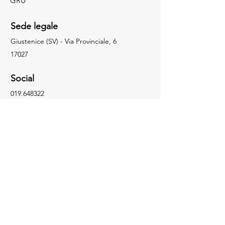
GRU
Sede legale
Giustenice (SV) - Via Provinciale, 6
17027
Social
019.648322
info@facchingru.com
Informazioni
Per informazioni, domande o riconoscimenti,
chiama il numero
019.648322
Facebook
Informativa sulla privacy
Instagram
Informativa sui cookie
TikTok
YouTube