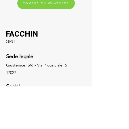
COMPRA DA WHATSAPP
FACCHIN
GRU
Sede legale
Giustenice (SV) - Via Provinciale, 6
17027
Social
019.648322
info@facchingru.com
Informazioni
Per informazioni, domande o riconoscimenti,