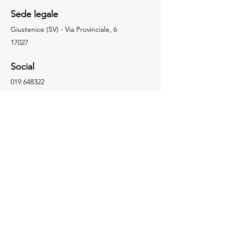
Sede legale
Giustenice (SV) - Via Provinciale, 6
17027
Social
019.648322
info@facchingru.com
Informazioni
Per informazioni, domande o riconoscimenti,
chiama il numero
019.648322
Facebook
Informativa sulla privacy
Instagram
Informativa sui cookie
TikTok
YouTube