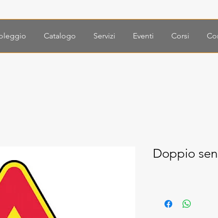
oleggio
Catalogo
Servizi
Eventi
Corsi
Con
Doppio sens