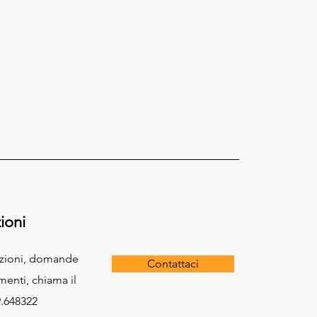
ioni
azioni, domande
Contattaci
menti, chiama il
.648322