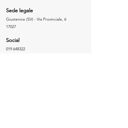
Sede legale
Giustenice (SV) - Via Provinciale, 6
17027
Social
019.648322
info@facchingru.com
Informazioni
Per informazioni, domande o riconoscimenti,
chiama il numero
019.648322
Facebook
Informativa sulla privacy
Instagram
Informativa sui cookie
TikTok
YouTube