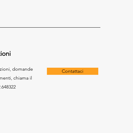
ioni
azioni, domande
Contattaci
menti, chiama il
.648322