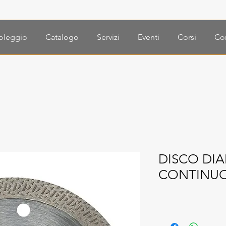
oleggio
Catalogo
Servizi
Eventi
Corsi
Con
DISCO DI
CONTINU