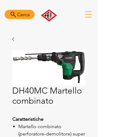
Cerca
DH40MC Martello
combinato
Caratteristiche
Martello combinato
(perforatore-demolitore) super