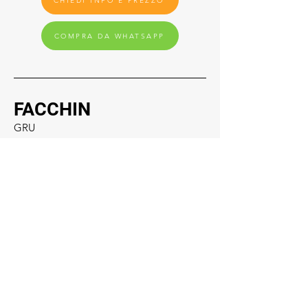
CHIEDI INFO E PREZZO
COMPRA DA WHATSAPP
FACCHIN
GRU
Sede legale
Giustenice (SV) - Via Provinciale, 6
17027
Social
019.648322
info@facchingru.com
Informazioni