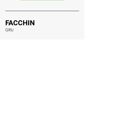
FACCHIN
GRU
Sede legale
Giustenice (SV) - Via Provinciale, 6
17027
Social
019.648322
info@facchingru.com
Informazioni
Per informazioni, domande o riconoscimenti,
chiama il numero
019.648322