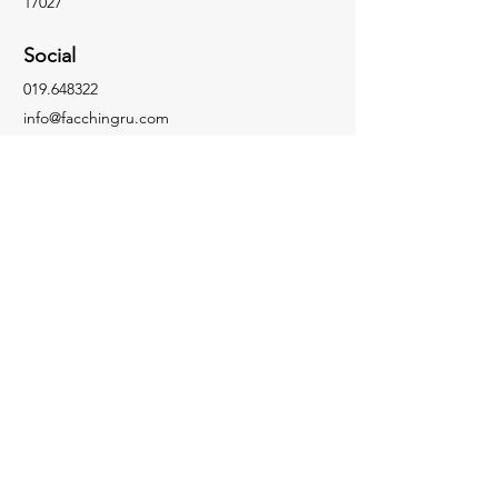
17027
Social
019.648322
info@facchingru.com
Informazioni
Per informazioni, domande o riconoscimenti,
chiama il numero
019.648322
Facebook
Informativa sulla privacy
Instagram
Informativa sui cookie
TikTok
YouTube
Contattaci
Facchin Gru © 2025 P.IVA