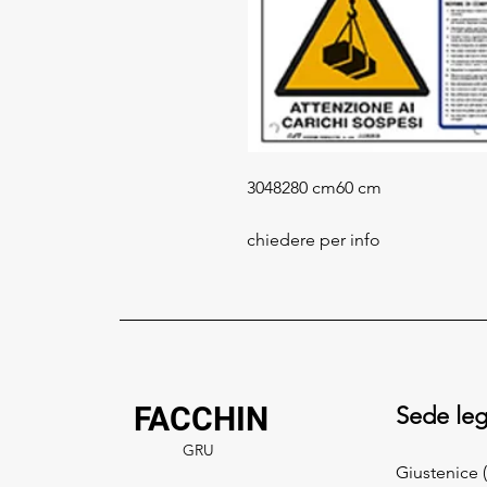
30482
80 cm
60 cm
chiedere per info
FACCHIN
Sede leg
GRU
Giustenice (