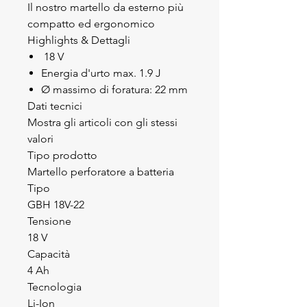
Il nostro martello da esterno più
compatto ed ergonomico
Highlights & Dettagli
18 V
Energia d'urto max. 1.9 J
Ø massimo di foratura: 22 mm
Dati tecnici
Mostra gli articoli con gli stessi
valori
Tipo prodotto
Martello perforatore a batteria
Tipo
GBH 18V-22
Tensione
18 V
Capacità
4 Ah
Tecnologia
Li-Ion