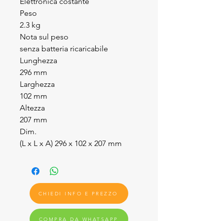
Elettronica costante
Peso
2.3 kg
Nota sul peso
senza batteria ricaricabile
Lunghezza
296 mm
Larghezza
102 mm
Altezza
207 mm
Dim.
(L x L x A) 296 x 102 x 207 mm
CHIEDI INFO E PREZZO
COMPRA DA WHATSAPP