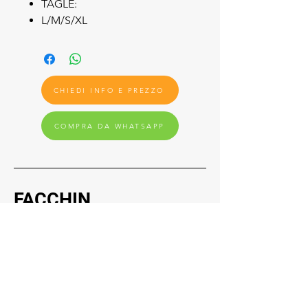
TAGLE:
L/M/S/XL
CHIEDI INFO E PREZZO
COMPRA DA WHATSAPP
FACCHIN
GRU
Sede legale
Giustenice (SV) - Via Provinciale, 6
17027