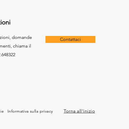
ioni
azioni, domande
Contattaci
menti, chiama il
.648322
Torna all'inizio
kie
Informativa sulla privacy