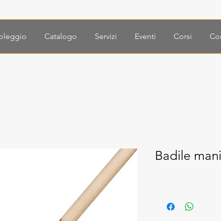
oleggio
Catalogo
Servizi
Eventi
Corsi
Con
Badile man