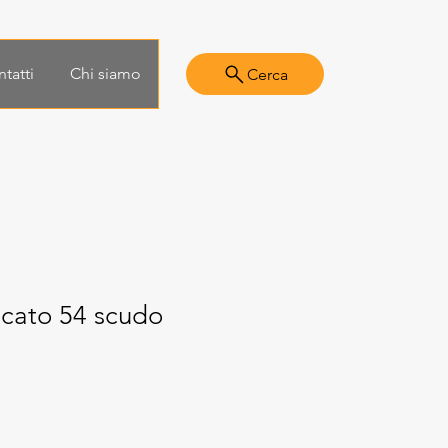
tatti
Chi siamo
Cerca
icato 54 scudo