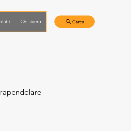
tatti
Chi siamo
Cerca
arapendolare