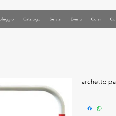
oleggio
Catalogo
Servizi
Eventi
Corsi
Con
archetto p