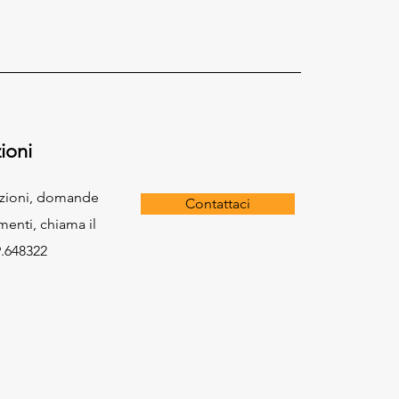
ioni
azioni, domande
Contattaci
menti, chiama il
.648322