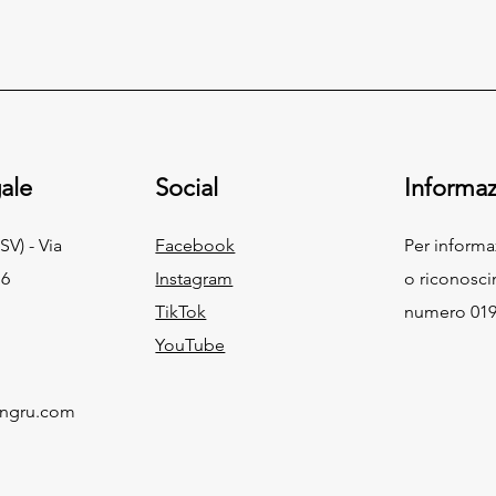
ale
Social
Informaz
SV) - Via
Facebook
Per inform
 6
Instagram
o riconosci
TikTok
numero 019
YouTube
ingru.com