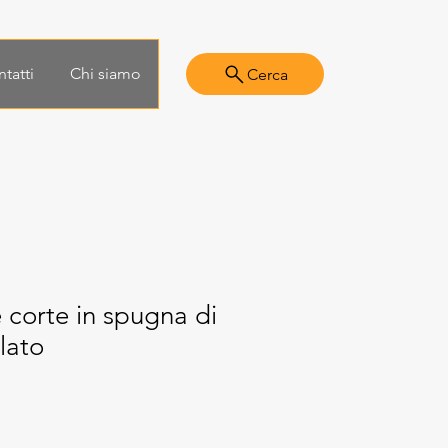
tatti
Chi siamo
Cerca
e corte in spugna di
lato