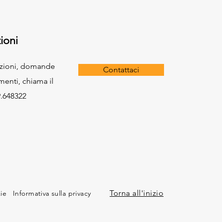
ioni
azioni, domande
Contattaci
menti, chiama il
.648322
Torna all'inizio
kie
Informativa sulla privacy