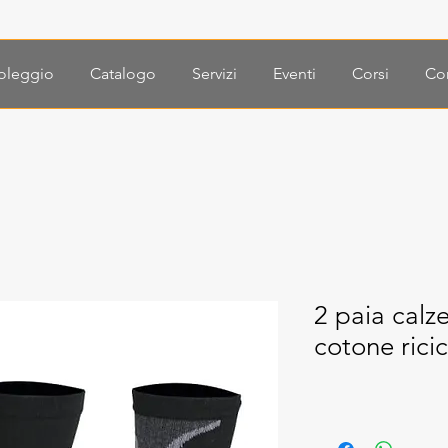
oleggio
Catalogo
Servizi
Eventi
Corsi
Con
2 paia calz
cotone ricic